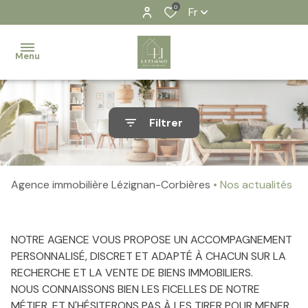
0
Fr
Menu
Accueil
Filtrer
Nos
biens
Agence immobilière Lézignan-Corbières
Nos actualités
Contact
Notre
équipe
NOTRE AGENCE VOUS PROPOSE UN ACCOMPAGNEMENT
PERSONNALISÉ, DISCRET ET ADAPTÉ À CHACUN SUR LA
Nos
RECHERCHE ET LA VENTE DE BIENS IMMOBILIERS.
actualités
NOUS CONNAISSONS BIEN LES FICELLES DE NOTRE
MÉTIER, ET N'HÉSITERONS PAS À LES TIRER POUR MENER