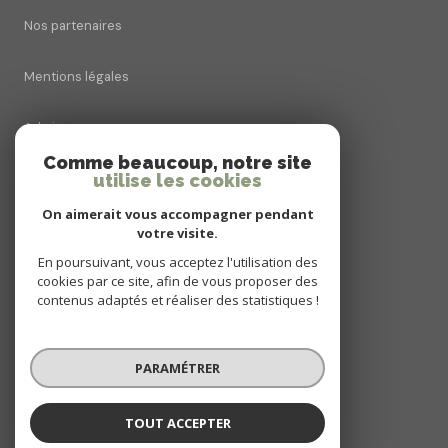
Nos partenaires
Mentions légales
Admin
Comme beaucoup, notre site
Nos honoraires
utilise les cookies
On aimerait vous accompagner pendant
Politique RGPD
votre visite.
En poursuivant, vous acceptez l'utilisation des
Cookies
cookies par ce site, afin de vous proposer des
contenus adaptés et réaliser des statistiques !
© 2026 | Tous droits réservés
PARAMÉTRER
Réalisé par
TOUT ACCEPTER