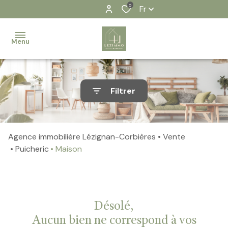
0
Fr
Menu
Accueil
Filtrer
Nos
biens
Agence immobilière Lézignan-Corbières
Vente
Contact
Puicheric
Maison
Notre
équipe
Nos
Désolé,
actualités
Aucun bien ne correspond à vos