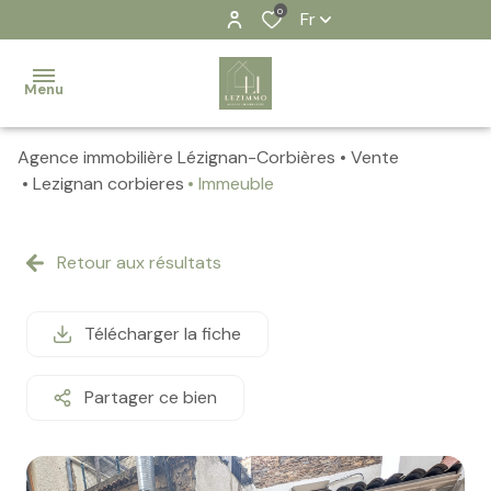
0
Fr
Menu
Agence immobilière Lézignan-Corbières
Vente
Accueil
Lezignan corbieres
Immeuble
Nos
biens
Retour aux résultats
Contact
Télécharger la fiche
Notre
équipe
Partager ce bien
Nos
actualités