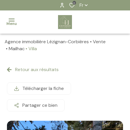
0
Fr
Menu
Agence immobilière Lézignan-Corbières
Vente
Accueil
Mailhac
Villa
Nos
biens
Retour aux résultats
Contact
Télécharger la fiche
Notre
équipe
Partager ce bien
Nos
actualités