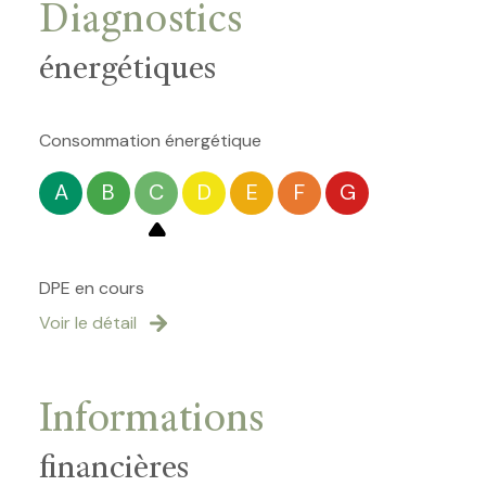
Diagnostics
énergétiques
Consommation énergétique
A
B
C
D
E
F
G
DPE en cours
Voir le détail
Informations
financières