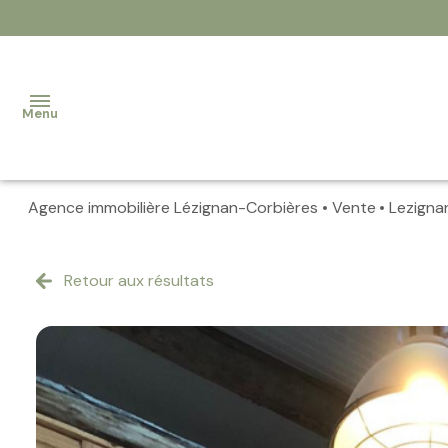
Menu
Agence immobilière Lézignan-Corbières
Vente
Lezigna
Accueil
Nos
Retour aux résultats
biens
Contact
Notre
équipe