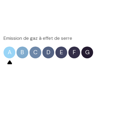
Emission de gaz à effet de serre
A
B
C
D
E
F
G