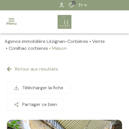
0
Fr
Menu
Agence immobilière Lézignan-Corbières
Vente
Accueil
Conilhac corbieres
Maison
Nos
biens
Retour aux résultats
Contact
Télécharger la fiche
Notre
équipe
Partager ce bien
Nos
actualités