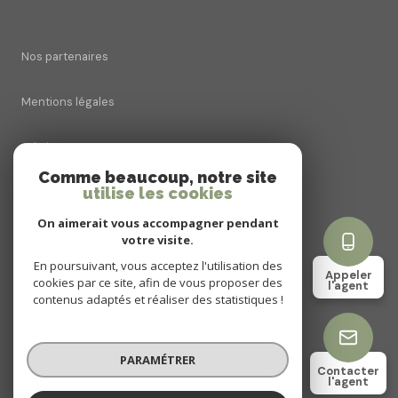
Nos partenaires
Mentions légales
Admin
Comme beaucoup, notre site
utilise les cookies
Nos honoraires
On aimerait vous accompagner pendant
Politique RGPD
votre visite.
En poursuivant, vous acceptez l'utilisation des
Appeler
cookies par ce site, afin de vous proposer des
Cookies
l'agent
contenus adaptés et réaliser des statistiques !
© 2026 | Tous droits réservés
PARAMÉTRER
Contacter
l'agent